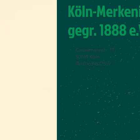
Köln-Merken
gegr. 1888 e.
Causemannstr. 11
50769 Köln
Tel:01639527569