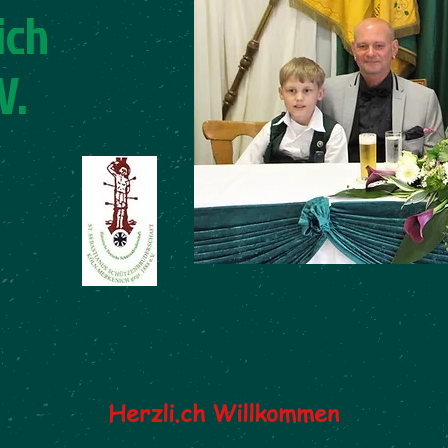
ich
V.
Herzli.ch Willkommen