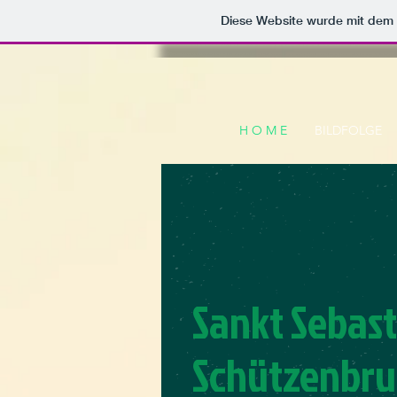
Diese Website wurde mit de
H O M E
BILDFOLGE
Sankt Sebas
Schützenbru