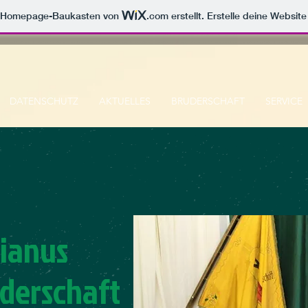
m Homepage-Baukasten von
.com
erstellt. Erstelle deine Websit
DATENSCHUTZ
AKTUELLES
BRUDERSCHAFT
SERVICE
tianus
derschaft